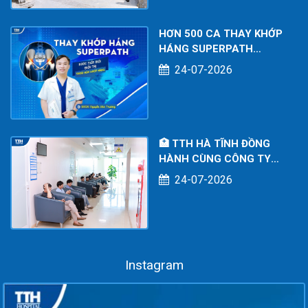
HƠN 500 CA THAY KHỚP
HÁNG SUPERPATH
THÀNH CÔNG – DẤU ẤN
24-07-2026
CHUYÊN MÔN TẠI BỆNH
VIỆN ĐA KHOA TTH HÀ
TĨNH
🏥 TTH HÀ TĨNH ĐỒNG
HÀNH CÙNG CÔNG TY
TNHH KOE POWER
24-07-2026
SERVICES: CHĂM SÓC
SỨC KHỎE TOÀN DIỆN
CHO NGƯỜI LAO ĐỘNG
Instagram