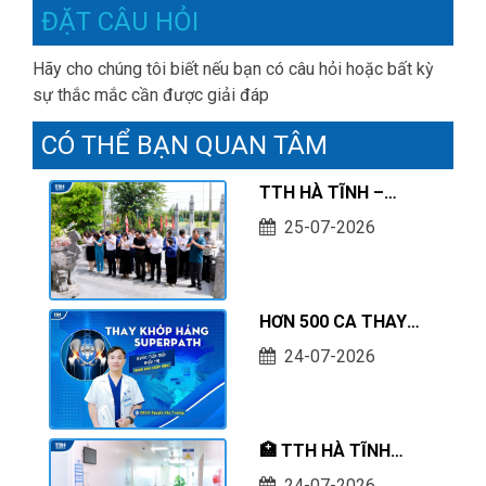
ĐẶT CÂU HỎI
Hãy cho chúng tôi biết nếu bạn có câu hỏi hoặc bất kỳ
sự thắc mắc cần được giải đáp
CÓ THỂ BẠN QUAN TÂM
TTH HÀ TĨNH –
THÀNH KÍNH TRI ÂN
25-07-2026
CÁC ANH HÙNG LIỆT
SĨ NHÂN KỶ NIỆM 79
NĂM NGÀY THƯƠNG
HƠN 500 CA THAY
BINH - LIỆT SĨ
KHỚP HÁNG
(27/7/1947 –
24-07-2026
SUPERPATH THÀNH
27/7/2026)
CÔNG – DẤU ẤN
CHUYÊN MÔN TẠI
🏥 TTH HÀ TĨNH
BỆNH VIỆN ĐA KHOA
ĐỒNG HÀNH CÙNG
TTH HÀ TĨNH
24-07-2026