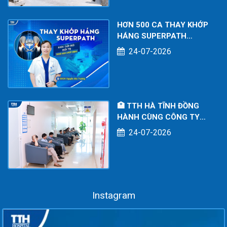
HƠN 500 CA THAY KHỚP
HÁNG SUPERPATH
THÀNH CÔNG – DẤU ẤN
24-07-2026
CHUYÊN MÔN TẠI BỆNH
VIỆN ĐA KHOA TTH HÀ
TĨNH
🏥 TTH HÀ TĨNH ĐỒNG
HÀNH CÙNG CÔNG TY
TNHH KOE POWER
24-07-2026
SERVICES: CHĂM SÓC
SỨC KHỎE TOÀN DIỆN
CHO NGƯỜI LAO ĐỘNG
Instagram