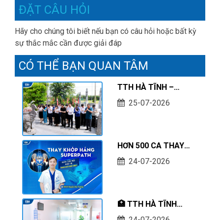
ĐẶT CÂU HỎI
Hãy cho chúng tôi biết nếu bạn có câu hỏi hoặc bất kỳ
sự thắc mắc cần được giải đáp
CÓ THỂ BẠN QUAN TÂM
TTH HÀ TĨNH –
THÀNH KÍNH TRI ÂN
25-07-2026
CÁC ANH HÙNG LIỆT
SĨ NHÂN KỶ NIỆM 79
NĂM NGÀY THƯƠNG
HƠN 500 CA THAY
BINH - LIỆT SĨ
KHỚP HÁNG
(27/7/1947 –
24-07-2026
SUPERPATH THÀNH
27/7/2026)
CÔNG – DẤU ẤN
CHUYÊN MÔN TẠI
🏥 TTH HÀ TĨNH
BỆNH VIỆN ĐA KHOA
ĐỒNG HÀNH CÙNG
TTH HÀ TĨNH
24-07-2026