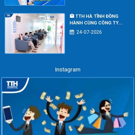
TĨNH
🏥 TTH HÀ TĨNH ĐỒNG
HÀNH CÙNG CÔNG TY
TNHH KOE POWER
24-07-2026
SERVICES: CHĂM SÓC
SỨC KHỎE TOÀN DIỆN
CHO NGƯỜI LAO ĐỘNG
Instagram