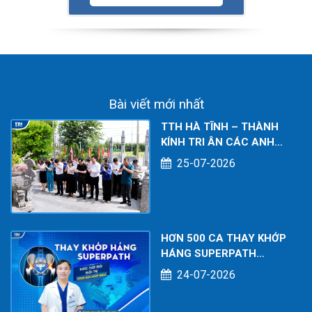
Bài viết mới nhất
TTH HÀ TĨNH – THÀNH
KÍNH TRI ÂN CÁC ANH
HÙNG LIỆT SĨ NHÂN KỶ
25-07-2026
NIỆM 79 NĂM NGÀY
THƯƠNG BINH - LIỆT SĨ
(27/7/1947 – 27/7/2026)
HƠN 500 CA THAY KHỚP
HÁNG SUPERPATH
THÀNH CÔNG – DẤU ẤN
24-07-2026
CHUYÊN MÔN TẠI BỆNH
VIỆN ĐA KHOA TTH HÀ