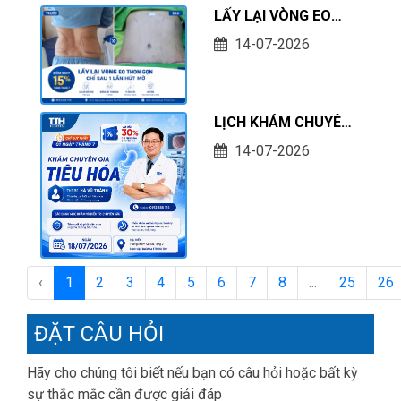
LẤY LẠI VÒNG EO
THON GỌN – ỨNG
14-07-2026
DỤNG CÔNG NGHỆ
HÚT MỠ BẰNG TIA
NƯỚC BODY-JET TẠI
LỊCH KHÁM CHUYÊN
TTH HÀ TĨNH
GIA THƯỜNG QUY
14-07-2026
THÁNG 7 - KHÁM
TIÊU HOÁ CÙNG
CHUYÊN GIA BỆNH
VIỆN K TRUNG ƯƠNG
VỚI ƯU ĐÃI 30%
‹
1
2
3
4
5
6
7
8
...
25
26
ĐẶT CÂU HỎI
Hãy cho chúng tôi biết nếu bạn có câu hỏi hoặc bất kỳ
sự thắc mắc cần được giải đáp