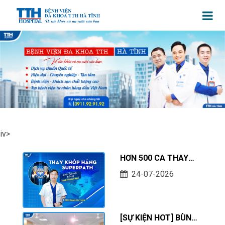
iv>
HƠN 500 CA THAY
KHỚP HÁNG
24-07-2026
SUPERPATH THÀNH
CÔNG – DẤU ẤN
CHUYÊN MÔN TẠI
[SỰ KIỆN HOT] BÙNG
BỆNH VIỆN ĐA KHOA