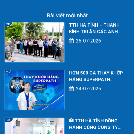
CHO NGƯỜI LAO
ĐỘNG
Bài viết mới nhất
TTH HÀ TĨNH – THÀNH
KÍNH TRI ÂN CÁC ANH
HÙNG LIỆT SĨ NHÂN KỶ
25-07-2026
NIỆM 79 NĂM NGÀY
THƯƠNG BINH - LIỆT SĨ
(27/7/1947 – 27/7/2026)
HƠN 500 CA THAY KHỚP
HÁNG SUPERPATH
THÀNH CÔNG – DẤU ẤN
24-07-2026
CHUYÊN MÔN TẠI BỆNH
VIỆN ĐA KHOA TTH HÀ
TĨNH
🏥 TTH HÀ TĨNH ĐỒNG
HÀNH CÙNG CÔNG TY
TNHH KOE POWER