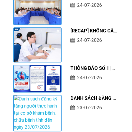
NỔ SỨC HÚT: KHÔNG
TTH HÀ TĨNH
24-07-2026
KHÍ CHƯƠNG TRÌNH
TÀI TRỢ HỌC PHÍ &
BẢO TRỢ VIỆC LÀM
[RECAP] KHÔNG CẦN
TẠI TTH HÀ TĨNH!
RA HÀ NỘI – CHUYÊN
24-07-2026
GIA BỆNH VIỆN K
TRUNG ƯƠNG ĐÃ CÓ
MẶT THƯỜNG QUY
HÀNG THÁNG TẠI
THÔNG BÁO SỐ 1 |
TTH HÀ TĨNH!
TIM MẠCH TRONG KỶ
24-07-2026
NGUYÊN MỚI: TỪ CẬP
NHẬT GUIDELINES
ĐẾN THỰC HÀNH
DANH SÁCH ĐĂNG KÝ
LÂM SÀNG
TĂNG NGƯỜI THỰC
23-07-2026
HÀNH TẠI CƠ SỞ
KHÁM BỆNH, CHỮA
BỆNH TÍNH ĐẾN NGÀY