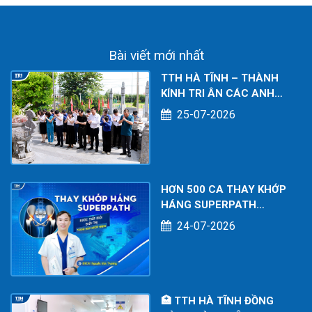
KHỎE TOÀN DIỆN
CHO NGƯỜI LAO
ĐỘNG
Bài viết mới nhất
TTH HÀ TĨNH – THÀNH
KÍNH TRI ÂN CÁC ANH
HÙNG LIỆT SĨ NHÂN KỶ
25-07-2026
NIỆM 79 NĂM NGÀY
THƯƠNG BINH - LIỆT SĨ
(27/7/1947 – 27/7/2026)
HƠN 500 CA THAY KHỚP
HÁNG SUPERPATH
THÀNH CÔNG – DẤU ẤN
24-07-2026
CHUYÊN MÔN TẠI BỆNH
VIỆN ĐA KHOA TTH HÀ
TĨNH
🏥 TTH HÀ TĨNH ĐỒNG