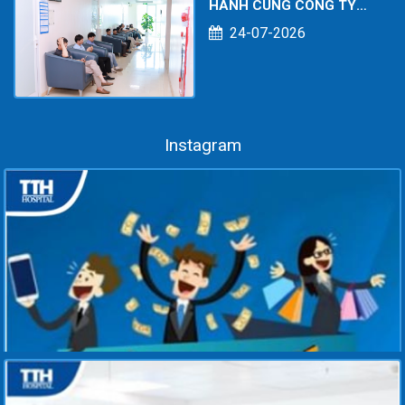
HÀNH CÙNG CÔNG TY
TNHH KOE POWER
24-07-2026
SERVICES: CHĂM SÓC
SỨC KHỎE TOÀN DIỆN
CHO NGƯỜI LAO ĐỘNG
Instagram