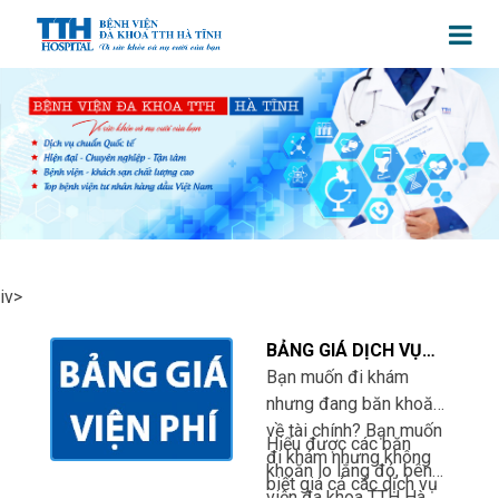
iv>
BẢNG GIÁ DỊCH VỤ
BỆNH VIỆN
Bạn muốn đi khám
nhưng đang băn khoăn
về tài chính? Bạn muốn
Hiểu được các băn
đi khám nhưng không
khoăn lo lắng đó, bênh
biết giá cả các dịch vụ
viện đa khoa TTH Hà