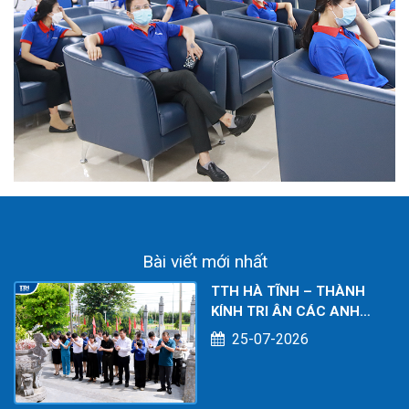
Bài viết mới nhất
TTH HÀ TĨNH – THÀNH
KÍNH TRI ÂN CÁC ANH
HÙNG LIỆT SĨ NHÂN KỶ
25-07-2026
NIỆM 79 NĂM NGÀY
THƯƠNG BINH - LIỆT SĨ
(27/7/1947 – 27/7/2026)