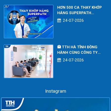
HƠN 500 CA THAY KHỚP
HÁNG SUPERPATH
THÀNH CÔNG – DẤU ẤN
24-07-2026
CHUYÊN MÔN TẠI BỆNH
VIỆN ĐA KHOA TTH HÀ
TĨNH
🏥 TTH HÀ TĨNH ĐỒNG
HÀNH CÙNG CÔNG TY
TNHH KOE POWER
24-07-2026
SERVICES: CHĂM SÓC
SỨC KHỎE TOÀN DIỆN
CHO NGƯỜI LAO ĐỘNG
Instagram