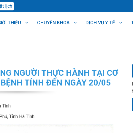
ặt lịch
IỚI THIỆU
CHUYÊN KHOA
DỊCH VỤ Y TẾ
NG NGƯỜI THỰC HÀNH TẠI CƠ
BỆNH TÍNH ĐẾN NGÀY 20/05
 Tĩnh
Phú, Tỉnh Hà Tĩnh