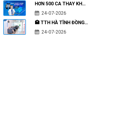
HƠN 500 CA THAY KHỚP
NIỆM 79 NĂM NGÀY
HÁNG SUPERPATH
THƯƠNG BINH - LIỆT SĨ
24-07-2026
THÀNH CÔNG – DẤU ẤN
(27/7/1947 – 27/7/2026)
🏥 TTH HÀ TĨNH ĐỒNG
CHUYÊN MÔN TẠI BỆNH
HÀNH CÙNG CÔNG TY
VIỆN ĐA KHOA TTH HÀ
24-07-2026
TNHH KOE POWER
TĨNH
SERVICES: CHĂM SÓC
SỨC KHỎE TOÀN DIỆN
CHO NGƯỜI LAO ĐỘNG