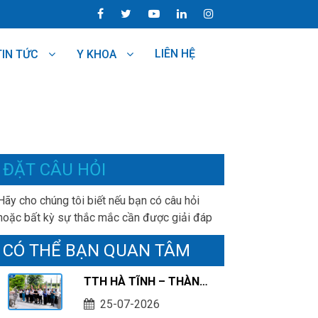
LIÊN HỆ
TIN TỨC
Y KHOA
ĐẶT CÂU HỎI
Hãy cho chúng tôi biết nếu bạn có câu hỏi
hoặc bất kỳ sự thắc mắc cần được giải đáp
CÓ THỂ BẠN QUAN TÂM
TTH HÀ TĨNH – THÀNH
KÍNH TRI ÂN CÁC ANH
25-07-2026
HÙNG LIỆT SĨ NHÂN KỶ