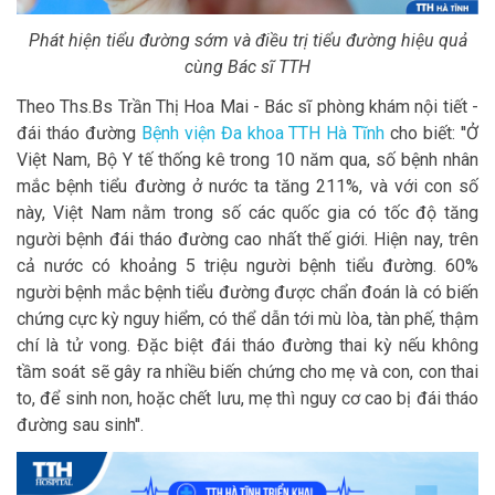
Phát hiện tiểu đường sớm và điều trị tiểu đường hiệu quả
cùng Bác sĩ TTH
Theo Ths.Bs Trần Thị Hoa Mai - Bác sĩ phòng khám nội tiết -
đái tháo đường
Bệnh viện Đa khoa TTH Hà Tĩnh
cho biết: ''Ở
Việt Nam, Bộ Y tế thống kê trong 10 năm qua, số bệnh nhân
mắc bệnh tiểu đường ở nước ta tăng 211%, và với con số
này, Việt Nam nằm trong số các quốc gia có tốc độ tăng
người bệnh đái tháo đường cao nhất thế giới. Hiện nay, trên
cả nước có khoảng 5 triệu người bệnh tiểu đường. 60%
người bệnh mắc bệnh tiểu đường được chẩn đoán là có biến
chứng cực kỳ nguy hiểm, có thể dẫn tới mù lòa, tàn phế, thậm
chí là tử vong. Đặc biệt đái tháo đường thai kỳ nếu không
tầm soát sẽ gây ra nhiều biến chứng cho mẹ và con, con thai
to, để sinh non, hoặc chết lưu, mẹ thì nguy cơ cao bị đái tháo
đường sau sinh''.