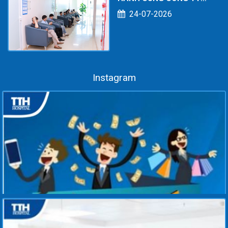
TNHH KOE POWER
24-07-2026
SERVICES: CHĂM SÓC
SỨC KHỎE TOÀN DIỆN
CHO NGƯỜI LAO ĐỘNG
Instagram