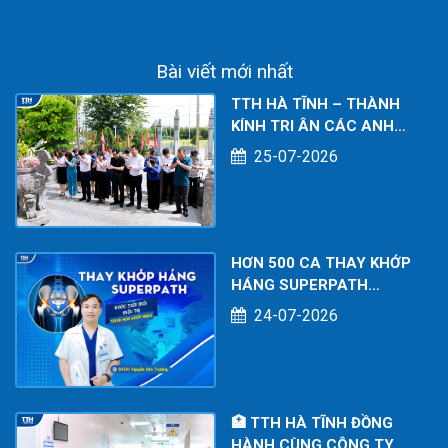
KHỎE TOÀN DIỆN
CHO NGƯỜI LAO
ĐỘNG
Bài viết mới nhất
TTH HÀ TĨNH – THÀNH
KÍNH TRI ÂN CÁC ANH
HÙNG LIỆT SĨ NHÂN KỶ
25-07-2026
NIỆM 79 NĂM NGÀY
THƯƠNG BINH - LIỆT SĨ
(27/7/1947 – 27/7/2026)
HƠN 500 CA THAY KHỚP
HÁNG SUPERPATH
THÀNH CÔNG – DẤU ẤN
24-07-2026
CHUYÊN MÔN TẠI BỆNH
VIỆN ĐA KHOA TTH HÀ
TĨNH
🏥 TTH HÀ TĨNH ĐỒNG
HÀNH CÙNG CÔNG TY