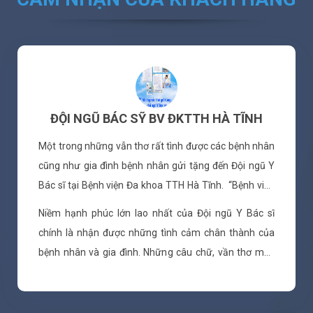
ĐỘI NGŨ BÁC SỸ BV ĐKTTH HÀ TĨNH
Một trong những vẫn thơ rất tình được các bệnh nhân
cũng như gia đình bệnh nhân gửi tặng đến Đội ngũ Y
Bác sĩ tại Bệnh viện Đa khoa TTH Hà Tĩnh. “Bệnh viện
Tê Hát, tuyệt vời. Túi tiền phục vụ hợp thời bệnh
Niềm hạnh phúc lớn lao nhất của Đội ngũ Y Bác sĩ
nhân. Phòng nằm từ rẻ trở lên. Bác sĩ phục vụ ấm êm
chính là nhận được những tình cảm chân thành của
từng giờ. Nhẹ nhàng đón tiếp tuyệt vời. Người nhà phục
bệnh nhân và gia đình. Những câu chữ, vần thơ mộc
vụ, ai rồi cũng mê. Bệnh viện Tê Hát, miễn chê.
mạc, những lời tri ân chân tình, sâu sắc sẽ luôn là
Điều trị, phục vụ, mọi bề chỉn chu.”
nguồn động lực mạnh mẽ giúp đội ngũ Y Bác sĩ, Cán
bộ nhân viên Bệnh viện Đa khoa TTH Hà Tĩnh nỗ lực,