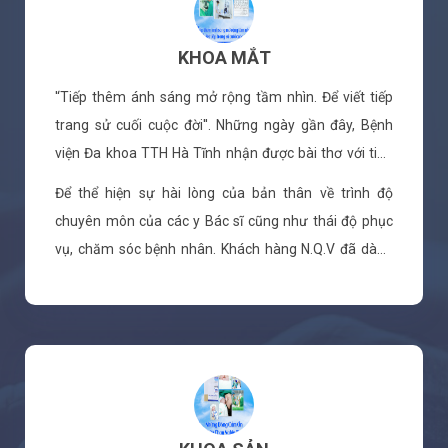
KHOA MẮT
'‘Tiếp thêm ánh sáng mở rộng tầm nhìn. Để viết tiếp
trang sử cuối cuộc đời''. Những ngày gần đây, Bệnh
viện Đa khoa TTH Hà Tĩnh nhận được bài thơ với tiêu
đề ''Lời cảm ơn'' từ khách hàng N.Q.V (Tổ 2 Thị trấn
Để thể hiện sự hài lòng của bản thân về trình độ
Thạch Hà) gửi đến khoa Mắt đến khám, điều trị.
chuyên môn của các y Bác sĩ cũng như thái độ phục
vụ, chăm sóc bệnh nhân. Khách hàng N.Q.V đã dành
những lời cảm ơn sâu sắc qua những vần thơ đầy cảm
xúc nhất. Bài thơ viết tay với những lời chia sẻ rất mộc
mạc nhưng đầy cảm xúc. Đối với đội ngũ CBNV Bệnh
viện Đa khoa TTH Hà Tĩnh, mỗi lời khen chính là món
quà tinh thần tuyệt vời nhằm động viên để họ tiếp tục
vững bước trên con đường lương y cao quý.