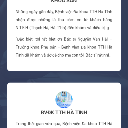
KHOA SẢN
Những ngày gần đây, Bệnh viện Đa khoa TTH Hà Tĩnh
nhận được những lá thư cảm ơn từ khách hàng
N.T.K.H (Thạch Hà, Hà Tĩnh) đến khám và điều trị gửi
đến khoa Phụ Sản. Chúng tôi xin phép được trích 1
''Đặc biệt, tôi rất biết ơn Bác sĩ Nguyễn Văn Hải –
đoạn trong những lá thư dưới đây như sau:
Trưởng khoa Phụ sản - Bệnh viện Đa khoa TTH Hà
Tĩnh đã khám và đỡ đẻ cho mẹ con tôi. Bác sĩ rất nhiệt
tình, nhẹ nhàng, hướng dẫn rất tận tình để cho tôi
được mẹ tròn con vuông''. Với phương châm ''Thân
thiện - Tận tâm - Bé an toàn'' Khoa Phụ sản luôn lấy
người bệnh làm trung tâm, sẽ không ngừng đổi mới,
nâng cao trình độ, chất lượng, cung cấp dịch vụ y tế tốt
nhất đến khách hàng.
BVĐK TTH HÀ TĨNH
Trong thời gian vừa qua, Bệnh viện Đa khoa TTH Hà