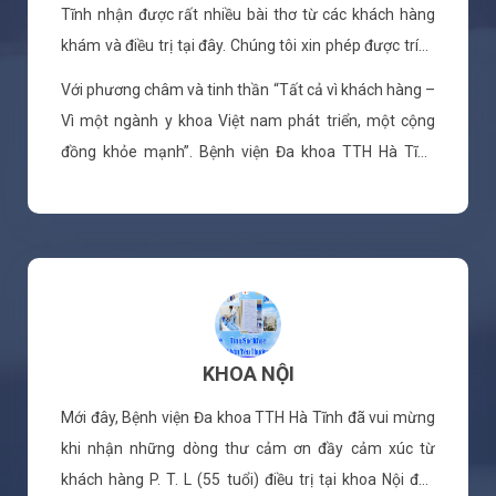
Tĩnh nhận được rất nhiều bài thơ từ các khách hàng
khám và điều trị tại đây. Chúng tôi xin phép được trích
1 đoạn trong bài thơ dưới đây như sau: ''Ai chưa đến,
Với phương châm và tinh thần “Tất cả vì khách hàng –
biết để mà nghĩ suy. Bệnh viện TTH Đa khoa thì. Thực
Vì một ngành y khoa Việt nam phát triển, một cộng
hiện y đức đã ghi trong lòng. Nghề nghiệp tận tâm
đồng khỏe mạnh”. Bệnh viện Đa khoa TTH Hà Tĩnh
thỏa mong.......''
luôn hướng tới sự chuyên nghiệp trong phục vụ, sự
thấu hiểu, thân thiện đến khách hàng khi đến khám
chữa bệnh tại đây.
KHOA NỘI
Mới đây, Bệnh viện Đa khoa TTH Hà Tĩnh đã vui mừng
khi nhận những dòng thư cảm ơn đầy cảm xúc từ
khách hàng P. T. L (55 tuổi) điều trị tại khoa Nội đến