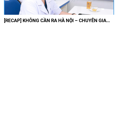
🏥 TTH HÀ TĨNH ĐỒNG HÀNH CÙNG CÔNG TY
TNHH KOE POWER SERVICES: CHĂM SÓC SỨC
KHỎE TOÀN DIỆN CHO NGƯỜI LAO ĐỘNG
[RECAP] KHÔNG CẦN RA HÀ NỘI – CHUYÊN GIA
BỆNH VIỆN K TRUNG ƯƠNG ĐÃ CÓ MẶT THƯỜNG
QUY HÀNG THÁNG TẠI TTH HÀ TĨNH!