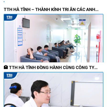
TTH HÀ TĨNH – THÀNH KÍNH TRI ÂN CÁC ANH
HÙNG LIỆT SĨ NHÂN KỶ NIỆM 79 NĂM NGÀY
THƯƠNG BINH - LIỆT SĨ (27/7/1947 – 27/7/2026)