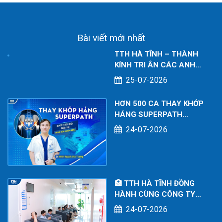
Bài viết mới nhất
TTH HÀ TĨNH – THÀNH
KÍNH TRI ÂN CÁC ANH
HÙNG LIỆT SĨ NHÂN KỶ
25-07-2026
NIỆM 79 NĂM NGÀY
THƯƠNG BINH - LIỆT SĨ
(27/7/1947 – 27/7/2026)
HƠN 500 CA THAY KHỚP