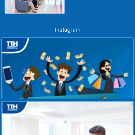
HÁNG SUPERPATH
THÀNH CÔNG – DẤU ẤN
24-07-2026
CHUYÊN MÔN TẠI BỆNH
VIỆN ĐA KHOA TTH HÀ
TĨNH
🏥 TTH HÀ TĨNH ĐỒNG
HÀNH CÙNG CÔNG TY
TNHH KOE POWER
24-07-2026
SERVICES: CHĂM SÓC
SỨC KHỎE TOÀN DIỆN
CHO NGƯỜI LAO ĐỘNG
Instagram